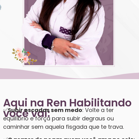
Aqui na Ren Habilitando
você vai:
✅
Subir escadas sem medo
: Volte a ter
equilíbrio e força para subir degraus ou
caminhar sem aquela fisgada que te trava.