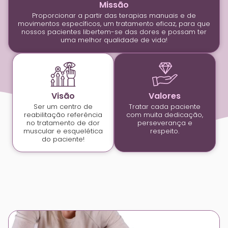
Missão
Proporcionar a partir das terapias manuais e de
movimentos específicos, um tratamento eficaz, para que
nossos pacientes libertem-se das dores e possam ter
uma melhor qualidade de vida!
Visão
Valores
Ser um centro de
Tratar cada paciente
reabilitação referência
com muita dedicação,
no tratamento de dor
perseverança e
muscular e esquelética
respeito.
do paciente!