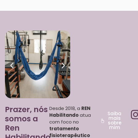
Prazer, nós
Desde 2018, a
REN
Saiba
Habilitando
atua
somos a
mais
com foco no
sobre
Ren
mim
tratamento
Habilitando.
fisioterapêutico